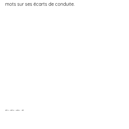
mots sur ses écarts de conduite.
EXEMPLE: 
J
'ai décidé de 
ne pas lever ma main 