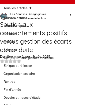
Tous les articles
Les Annexes Pédagogiques
Tous les articles
8 déc. 2025
9 min de lecture
Soutien aux
Mathématiques
comportements positifs
Écriture
versus gestion des écarts
Lecture
de conduite
Sciences
Dernière mise à jour :
9 déc. 2025
Comportement, gestion de classe
Noté NaN étoiles sur 5.
Éthique et réflexion
Organisation scolaire
Rentrée
Fin d'année
Devoirs et traces d'étude