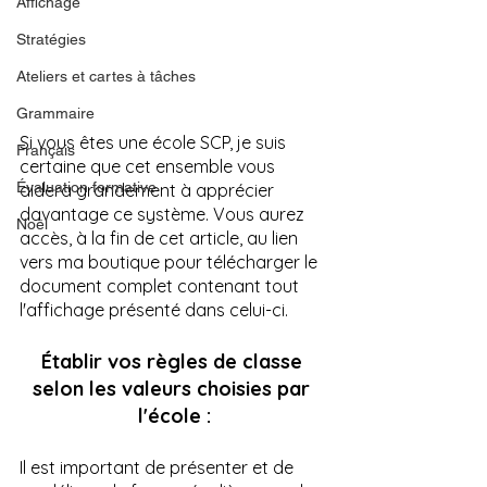
Affichage
Stratégies
Ateliers et cartes à tâches
Grammaire
Si vous êtes une école SCP, je suis 
Français
certaine que cet ensemble vous 
Évaluation formative
aidera grandement à apprécier 
davantage ce système. Vous aurez 
Noël
accès, à la fin de cet article, au lien 
vers ma boutique pour télécharger le 
document complet contenant tout 
l'affichage présenté dans celui-ci.
Établir vos règles de classe 
selon les valeurs choisies par 
l'école :
Il est important de présenter et de 