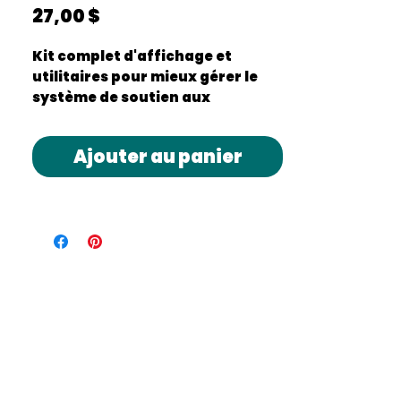
Prix
27,00 $
Kit complet d'affichage et
utilitaires pour mieux gérer le
système de soutien aux
comportements positifs versus
la gestion des écarts de conduite
Ajouter au panier
en équipe avec votre T.E.S. et
votre direction. Bref, retrouvez
les outils qu'on ne vous donne
pas lorsque que vient le temps de
gérer les écarts de conduite. Ce
dont vous avez besoin pour
rester en contrôle dans le calme
et la sérénité!
Pour plus d'explications sur le
fonctionnement du SCP, veuillez
consulter mon article de blogue