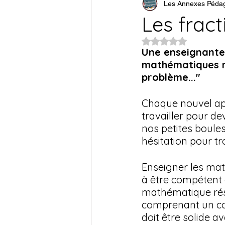
Les Annexes Péda
Comportement, gest
Les fracti
Noté NaN étoiles su
Organisation scolai
Une enseignante 
mathématiques n'
problème..."
Affichage
Straté
Chaque nouvel appr
travailler pour de
Français
Évaluat
nos petites boule
hésitation pour tr
Enseigner les mat
à être compétent 
mathématique rés
comprenant un con
doit être solide a