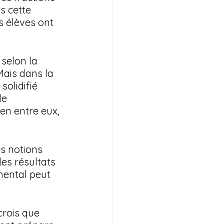
s cette 
s élèves ont 
selon la 
Mais dans la 
solidifié 
le 
n entre eux, 
s notions 
s résultats 
mental peut 
crois que 