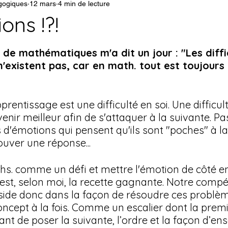
gogiques
12 mars
4 min de lecture
ion de classe
Éthique et réflexion
ons !?!
r 5.
re
Rentrée
Fin d'année
Devoirs e
de mathématiques m'a dit un jour : "Les diffi
existent pas, car en math. tout est toujours
gies
Ateliers et cartes à tâches
G
entissage est une difficulté en soi. Une difficulté
venir meilleur afin de s'attaquer à la suivante. Pas
ion formative
Noël
s d'émotions qui pensent qu'ils sont "poches" à l
ouver une réponse... 
hs. comme un défi et mettre l'émotion de côté e
est, selon moi, la recette gagnante. Notre comp
ide donc dans la façon de résoudre ces problèm
cept à la fois. Comme un escalier dont la prem
vant de poser la suivante, l’ordre et la façon d’ens