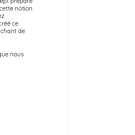
ept prépare 
ette notion 
ez 
créé ce 
achant de 
 que nous 