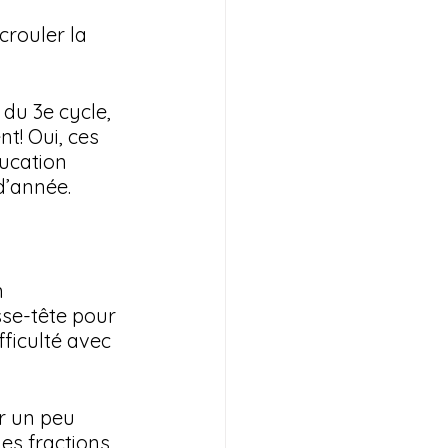
crouler la 
 du 3e cycle, 
nt! Oui, ces 
ucation 
’année. 
n 
se-tête pour 
fficulté avec 
r un peu 
es fractions 