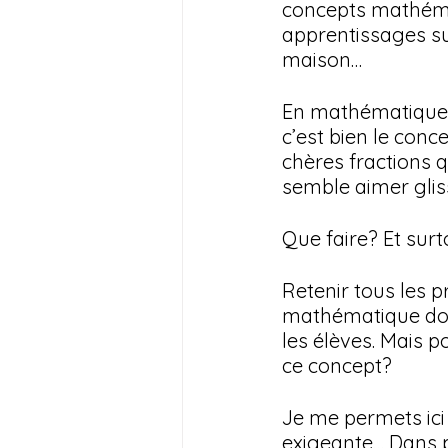
concepts mathémat
apprentissages sur
maison…
En mathématiques, 
c’est bien le conce
chères fractions q
semble aimer glis
Que faire? Et surt
Retenir tous les pr
mathématique don
les élèves. Mais p
ce concept? 
Je me permets ici
exigeante… Dans p