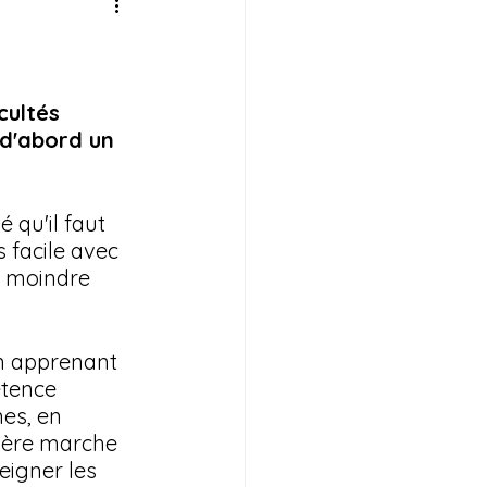
t traces d'étude
cultés 
 d'abord un 
rammaire
 qu'il faut 
 facile avec 
a moindre 
n apprenant 
étence 
es, en 
ière marche 
eigner les 