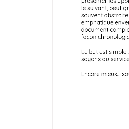
présenter les app
le suivant, peut 
souvent abstraite.
emphatique envers 
document complet 
façon chronologiq
Le but est simple 
soyons au service
Encore mieux… so