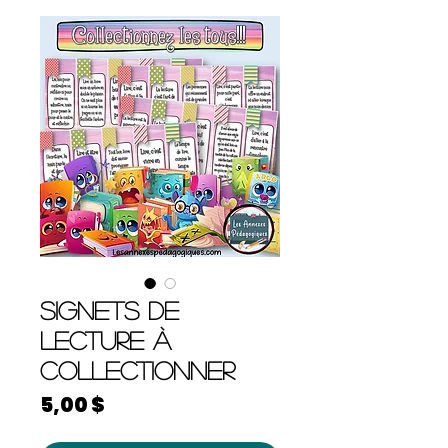
Signets de
lecture à
collectionner
Prix
5,00 $