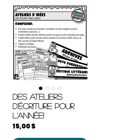
Des ateliers
d'écriture pour
l'année!
Prix
15,00 $