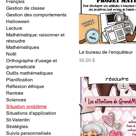
Français
Gestion de classe
Gestion des comportements
Halloween
Lecture
Mathématique: raisonner et
résoudre
Mathématiques
Le bureau de l'enquêteur
Noël
Prix
35,00 $
Orthographe d'usage et
grammaticale
Outils mathématiques
Planification
Réflexion éthique
Rentrée
Sciences
Situation problème
Situations d'application
St-Valentin
Stratégies
Suivis personnalisés