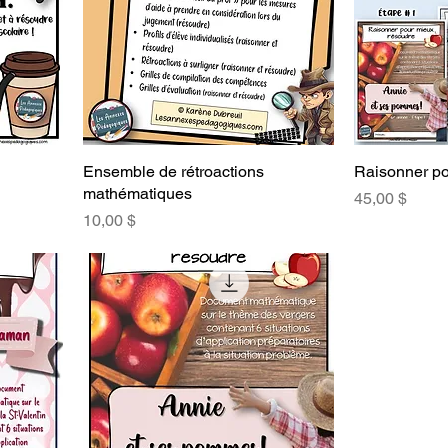
Ensemble de rétroactions
Raisonner po
mathématiques
Prix
45,00 $
Prix
10,00 $