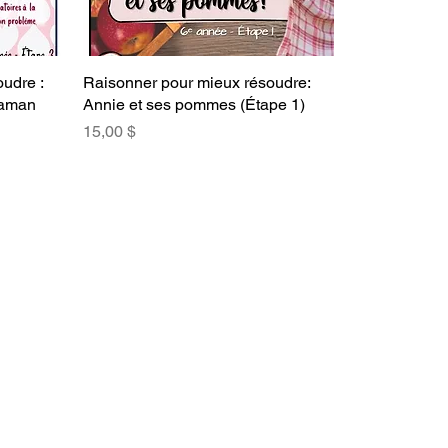
udre :
Raisonner pour mieux résoudre:
maman
Annie et ses pommes (Étape 1)
Prix
15,00 $