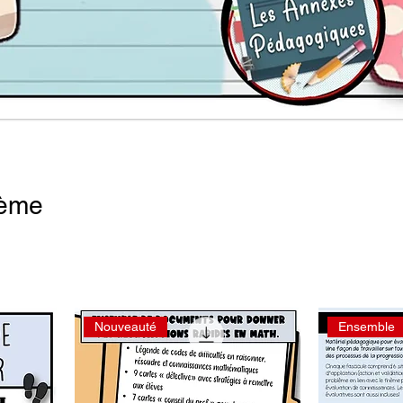
lème
Nouveauté
Ensemble